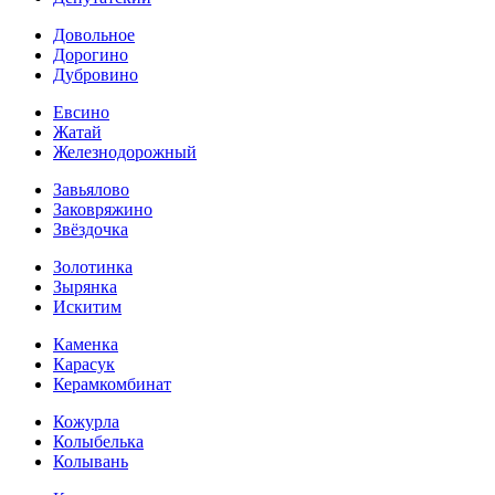
Довольное
Дорогино
Дубровино
Евсино
Жатай
Железнодорожный
Завьялово
Заковряжино
Звёздочка
Золотинка
Зырянка
Искитим
Каменка
Карасук
Керамкомбинат
Кожурла
Колыбелька
Колывань