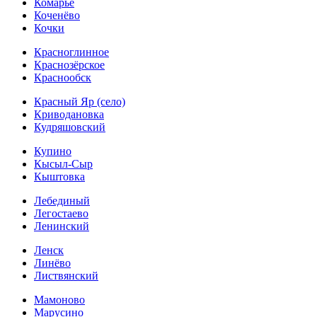
Комарье
Коченёво
Кочки
Красноглинное
Краснозёрское
Краснообск
Красный Яр (село)
Криводановка
Кудряшовский
Купино
Кысыл-Сыр
Кыштовка
Лебединый
Легостаево
Ленинский
Ленск
Линёво
Листвянский
Мамоново
Марусино