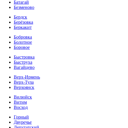
Батагай
Безменово
Бердск
Берёзовка
Беркакит
Бобровка
Болотное
Боровое
Быстровка
Быструха
Вагайцево
Верх-Ирмень
Верх-Тула
Верхоянск
Вилюйск
Витим
Восход
Горный
Двуречье
Депутатский