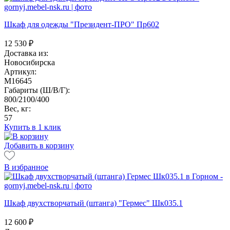
Шкаф для одежды "Президент-ПРО" Пр602
12 530
₽
Доставка из:
Новосибирска
Артикул:
M16645
Габариты (Ш/В/Г):
800/2100/400
Вес, кг:
57
Купить в 1 клик
Добавить в корзину
В избранное
Шкаф двухстворчатый (штанга) "Гермес" Шк035.1
12 600
₽