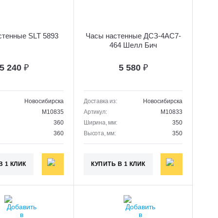
стенные SLT 5893
Часы настенные ДСЗ-4АС7-
464 Шелл Бич
5 240
₽
5 580
₽
Новосибирска
Доставка из:
Новосибирска
M10835
Артикул:
M10833
360
Ширина, мм:
350
360
Высота, мм:
350
В 1 КЛИК
КУПИТЬ В 1 КЛИК