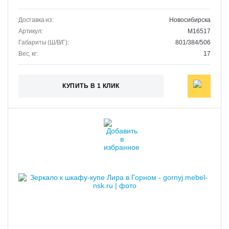
Доставка из:
Новосибирска
Артикул:
M16517
Габариты (Ш/В/Г):
801/384/506
Вес, кг:
17
КУПИТЬ В 1 КЛИК