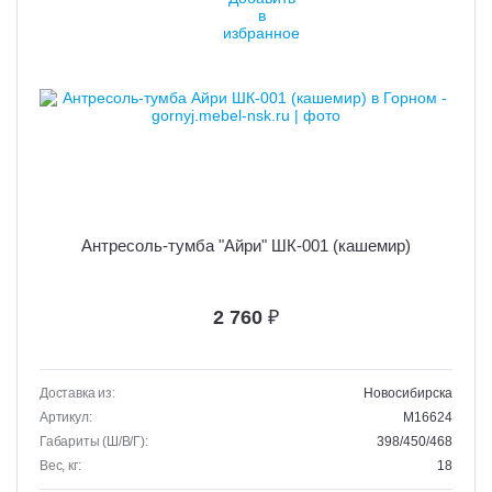
Антресоль-тумба "Айри" ШК-001 (кашемир)
2 760
₽
Доставка из:
Новосибирска
Артикул:
M16624
Габариты (Ш/В/Г):
398/450/468
Вес, кг:
18