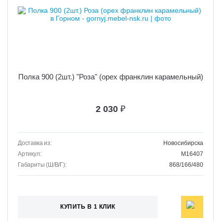
Полка 900 (2шт.) "Роза" (орех франклин карамельный)
2 030
₽
Доставка из:
Новосибирска
Артикул:
M16407
Габариты (Ш/В/Г):
868/166/480
КУПИТЬ В 1 КЛИК