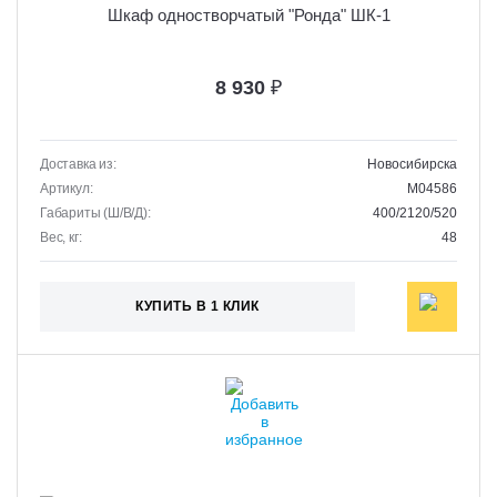
Шкаф одностворчатый "Ронда" ШК-1
8 930
₽
Доставка из:
Новосибирска
Артикул:
M04586
Габариты (Ш/В/Д):
400/2120/520
Вес, кг:
48
КУПИТЬ В 1 КЛИК