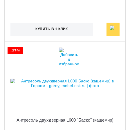
КУПИТЬ В 1 КЛИК
-37%
Антресоль двухдверная L600 "Баско" (кашемир)