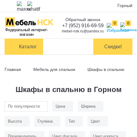
Горный
Обратный звонок
Оплата
0
0
+7 (952) 916-69-59
Федеральный интернет-
mebel-nsk.ru@yandex.ru
магазин
Доставка и
самовывоз
Каталог
Скидки!
Сборка
мебели
Главная
Мебель для спальни
Шкафы в спальню
Обмен и
возврат
Шкафы в спальню в Горном
Контакты
По популярности
Цена
Ширина
Заказать обратный звонок
Высота
Глубина
Тип
Цвет
Производитель
Цвет фасада
Цвет корпуса