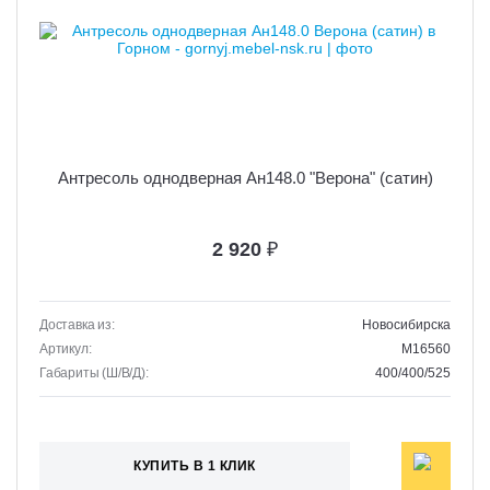
Антресоль однодверная Ан148.0 "Верона" (сатин)
2 920
₽
Доставка из:
Новосибирска
Артикул:
M16560
Габариты (Ш/В/Д):
400/400/525
КУПИТЬ В 1 КЛИК