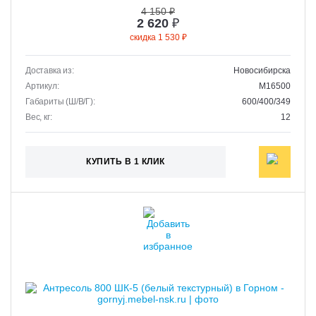
4 150 ₽
2 620
₽
скидка 1 530 ₽
Доставка из:
Новосибирска
Артикул:
M16500
Габариты (Ш/В/Г):
600/400/349
Вес, кг:
12
КУПИТЬ В 1 КЛИК