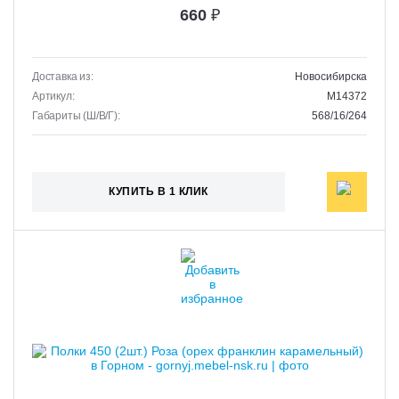
660
₽
Доставка из:
Новосибирска
Артикул:
M14372
Габариты (Ш/В/Г):
568/16/264
КУПИТЬ В 1 КЛИК