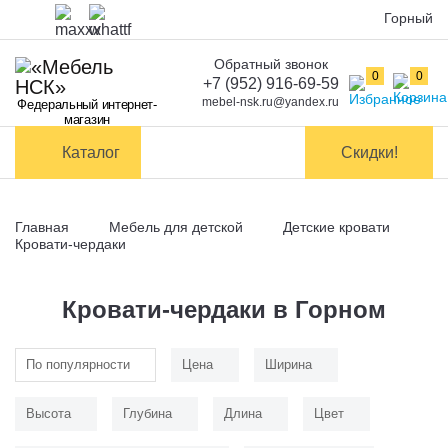
Горный
Обратный звонок
Оплата
0
0
+7 (952) 916-69-59
mebel-nsk.ru@yandex.ru
Федеральный интернет-
Доставка и
магазин
самовывоз
Каталог
Скидки!
Сборка
мебели
Главная
Мебель для детской
Детские кровати
Обмен и
Кровати-чердаки
возврат
Кровати-чердаки в Горном
Контакты
По популярности
Цена
Ширина
Заказать обратный звонок
Высота
Глубина
Длина
Цвет