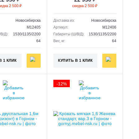
кидка 2 500 ₽
скидка 2 500 ₽
Новосибирска
Доставка из:
Новосибирска
M12405
Артикул:
M12406
В/Д):
1530/1135/2200
Габариты (Ш/В/Д):
1530/1135/2200
64
Вес, кг:
64
В 1 КЛИК
КУПИТЬ В 1 КЛИК
-12%