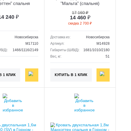
эттен" спальня
"Мальта" (спальня)
17 160 ₽
14 240
₽
14 460
₽
скидка 2 700 ₽
Новосибирска
Доставка из:
Новосибирска
M17110
Артикул:
M14928
В/Д):
1466/1116/2149
Габариты (Ш/В/Д):
1681/1010/2180
Вес, кг:
51
В 1 КЛИК
КУПИТЬ В 1 КЛИК