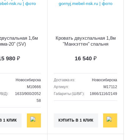
двуспальная 1,6м
Кровать двухспальная 1,8м
мма-20" (SV)
"Манхэттен" спальня
15 980
₽
16 540
₽
Новосибирска
Доставка из:
Новосибирска
M10666
Артикул:
M17112
В/Д):
1633/900/2052
Габариты (Ш/В/Г):
1866/1116/2149
58
В 1 КЛИК
КУПИТЬ В 1 КЛИК