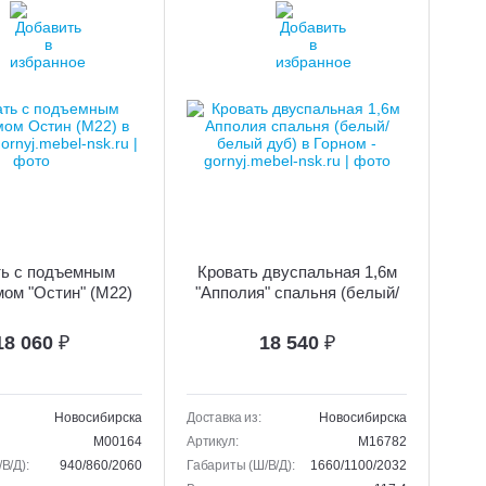
ть с подъемным
Кровать двуспальная 1,6м
ом "Остин" (М22)
"Апполия" спальня (белый/
белый дуб)
18 060
₽
18 540
₽
Новосибирска
Доставка из:
Новосибирска
M00164
Артикул:
M16782
В/Д):
940/860/2060
Габариты (Ш/В/Д):
1660/1100/2032