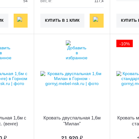
54
Вес, кг:
117,4
ИК
КУПИТЬ В 1 КЛИК
КУПИТЬ 
-10%
льная 1,6м с
Кровать двуспальная 1,6м
Кровать м
. (венге)
"Милан"
ста
40
₽
21 920
₽