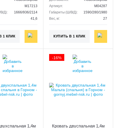
M17213
Артикул:
M04287
В/Д):
1666/936/2114
Габариты (Ш/В/Д):
1590/280/1980
41,6
Вес, кг:
27
В 1 КЛИК
КУПИТЬ В 1 КЛИК
-16%
двухспальная 1,4м
Кровать двуспальная 1,4м