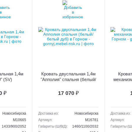
альная 1,4м
Кровать двуспальная 1,4м
Крова
" (SV)
"Апполия" спальня (белый/
механизм
белый дуб)
30
₽
17 070
₽
Новосибирска
Доставка из:
Новосибирска
Доставка из:
M10665
Артикул:
M16781
Артикул:
1433/900/2052
Габариты (Ш/В/Д):
1460/1100/2032
Габариты (Ш/