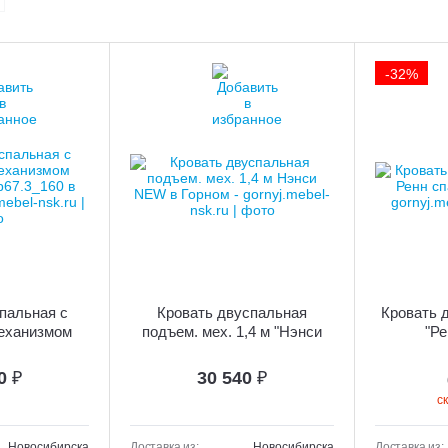
-32%
пальная с
Кровать двуспальная
Кровать 
еханизмом
подъем. мех. 1,4 м "Нэнси
"Ре
 Кр67.3_160
NEW"
30
₽
30 540
₽
с
Новосибирска
Доставка из:
Новосибирска
Доставка из: