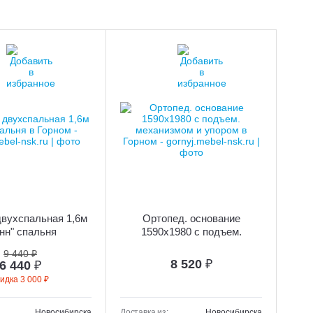
двухспальная 1,6м
Ортопед. основание
нн" спальня
1590х1980 с подъем.
механизмом и упором
9 440 ₽
8 520
₽
6 440
₽
кидка 3 000 ₽
Новосибирска
Доставка из:
Новосибирска