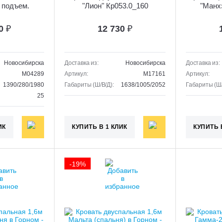
 подъем.
"Лион" Кр053.0_160
"Манх
и упором
40
₽
12 730
₽
Новосибирска
Доставка из:
Новосибирска
Доставка из:
M04289
Артикул:
M17161
Артикул:
1390/280/1980
Габариты (Ш/В/Д):
1638/1005/2052
Габариты (Ш/
25
ИК
КУПИТЬ В 1 КЛИК
КУПИТЬ 
-19%