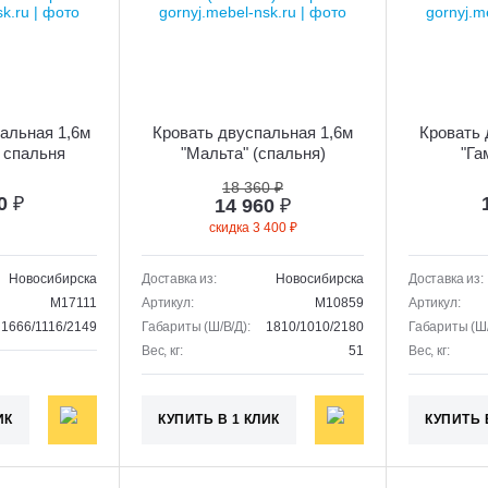
альная 1,6м
Кровать двуспальная 1,6м
Кровать 
 спальня
"Мальта" (спальня)
"Га
18 360 ₽
40
₽
14 960
₽
скидка 3 400 ₽
Новосибирска
Доставка из:
Новосибирска
Доставка из:
M17111
Артикул:
M10859
Артикул:
1666/1116/2149
Габариты (Ш/В/Д):
1810/1010/2180
Габариты (Ш/
Вес, кг:
51
Вес, кг:
ИК
КУПИТЬ В 1 КЛИК
КУПИТЬ 