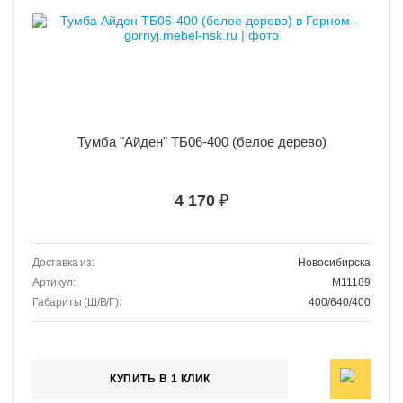
Тумба "Айден" ТБ06-400 (белое дерево)
4 170
₽
Доставка из:
Новосибирска
Артикул:
M11189
Габариты (Ш/В/Г):
400/640/400
КУПИТЬ В 1 КЛИК