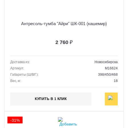
Антресоль-тумба "Айри" ШК-001 (кашемир)
2 760
₽
Доставка из:
Новосибирска
Артикул:
M16624
Габариты (Ш/В/Г):
398/450/468
Вес, кг:
18
КУПИТЬ В 1 КЛИК
-31%