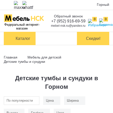
Горный
Обратный звонок
Оплата
0
0
+7 (952) 916-69-59
Федеральный интернет-
mebel-nsk.ru@yandex.ru
магазин
Доставка и
самовывоз
Каталог
Скидки!
Сборка
мебели
Главная
Мебель для детской
Обмен и
Детские тумбы и сундуки
возврат
Детские тумбы и сундуки в
Контакты
Горном
Заказать обратный звонок
По популярности
Цена
Ширина
Высота
Глубина
Цвет