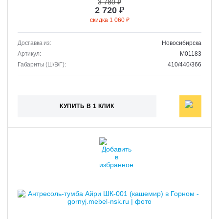
3 780 ₽
2 720
₽
скидка 1 060 ₽
Доставка из:
Новосибирска
Артикул:
M01183
Габариты (Ш/В/Г):
410/440/366
КУПИТЬ В 1 КЛИК