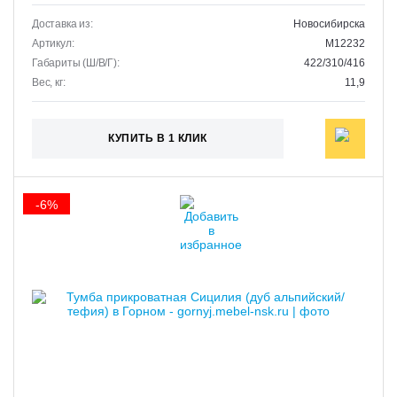
Доставка из:
Новосибирска
Артикул:
M12232
Габариты (Ш/В/Г):
422/310/416
Вес, кг:
11,9
КУПИТЬ В 1 КЛИК
-6%