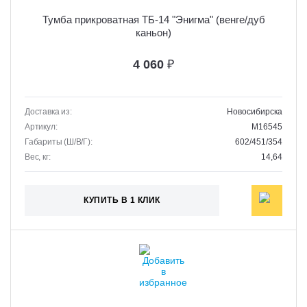
Тумба прикроватная ТБ-14 "Энигма" (венге/дуб
каньон)
4 060
₽
Доставка из:
Новосибирска
Артикул:
M16545
Габариты (Ш/В/Г):
602/451/354
Вес, кг:
14,64
КУПИТЬ В 1 КЛИК