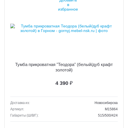
Тумба прикроватная "Теодора" (белый/дуб крафт
золотой)
4 390
₽
Доставка из:
Новосибирска
Артикул:
M15864
Габариты (Ш/В/Г):
515/500/424