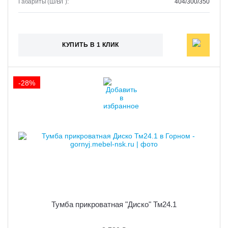
Габариты (Ш/В/Г):
404/300/350
КУПИТЬ В 1 КЛИК
-28%
Тумба прикроватная "Диско" Тм24.1