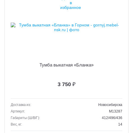
Тумба выкатная «Бланка»
3 750
₽
Доставка из:
Новосибирска
Артикул:
M13287
Габариты (Ш/В/Г):
412/496/436
Вес, кг:
14