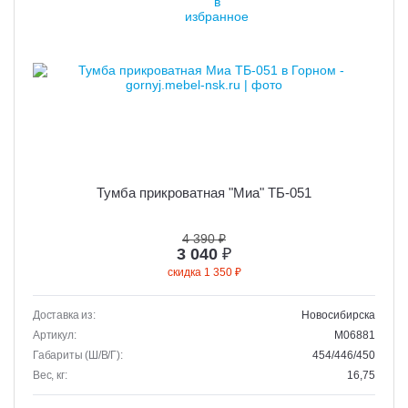
Тумба прикроватная "Миа" ТБ-051
4 390 ₽
3 040
₽
скидка 1 350 ₽
Доставка из:
Новосибирска
Артикул:
M06881
Габариты (Ш/В/Г):
454/446/450
Вес, кг:
16,75