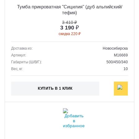
Тумба прикроватная "Сицилия" (дуб альпийский/
тефия)
3 410 ₽
3 190
₽
скидка 220 ₽
Доставка из:
Новосибирска
Артикул:
M16669
Габариты (Ш/В/Г):
500/450/340
Вес, кг:
10
КУПИТЬ В 1 КЛИК