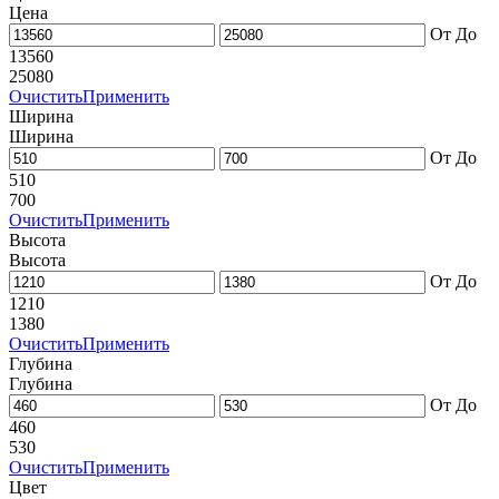
Цена
От
До
13560
25080
Очистить
Применить
Ширина
Ширина
От
До
510
700
Очистить
Применить
Высота
Высота
От
До
1210
1380
Очистить
Применить
Глубина
Глубина
От
До
460
530
Очистить
Применить
Цвет