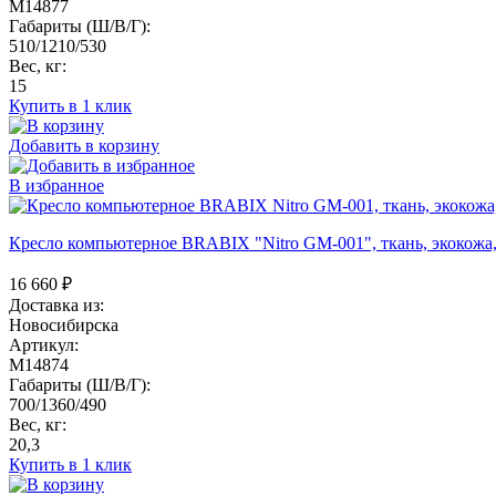
M14877
Габариты (Ш/В/Г):
510/1210/530
Вес, кг:
15
Купить в 1 клик
Добавить в корзину
В избранное
Кресло компьютерное BRABIX "Nitro GM-001", ткань, экокожа,
16 660
₽
Доставка из:
Новосибирска
Артикул:
M14874
Габариты (Ш/В/Г):
700/1360/490
Вес, кг:
20,3
Купить в 1 клик