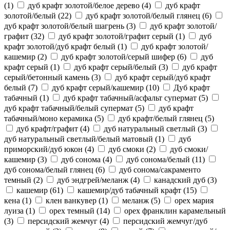
(1)
дуб крафт золотой/белое дерево
(4)
дуб крафт
золотой/белый
(22)
дуб крафт золотой/белый глянец
(6)
дуб крафт золотой/белый шагрень
(3)
дуб крафт золотой/
графит
(32)
дуб крафт золотой/графит серый
(1)
дуб
крафт золотой/дуб крафт белый
(1)
дуб крафт золотой/
кашемир
(2)
дуб крафт золотой/серый шифер
(6)
дуб
крафт серый
(1)
дуб крафт серый/белый
(3)
дуб крафт
серый/бетонный камень
(3)
дуб крафт серый/дуб крафт
белый
(7)
дуб крафт серый/кашемир
(10)
Дуб крафт
табачный
(1)
дуб крафт табачный/асфальт супермат
(5)
дуб крафт табачный/белый супермат
(5)
дуб крафт
табачный/моно керамика
(5)
дуб крафт/белый глянец
(5)
дуб крафт/графит
(4)
дуб натуральный светлый
(3)
дуб натуральный светлый/белый матовый
(1)
дуб
приморский/дуб юкон
(4)
дуб смоки
(2)
дуб смоки/
кашемир
(3)
дуб сонома
(4)
дуб сонома/белый
(11)
дуб сонома/белый глянец
(6)
дуб сонома/сакраменто
темный
(2)
дуб эндгрей/меланж
(4)
канадский дуб
(3)
кашемир
(61)
кашемир/дуб табачный крафт
(15)
кена
(1)
клен ванкувер
(1)
меланж
(5)
орех мария
луиза
(1)
орех темный
(14)
орех франклин карамельный
(3)
персидский жемчуг
(4)
персидский жемчуг/дуб