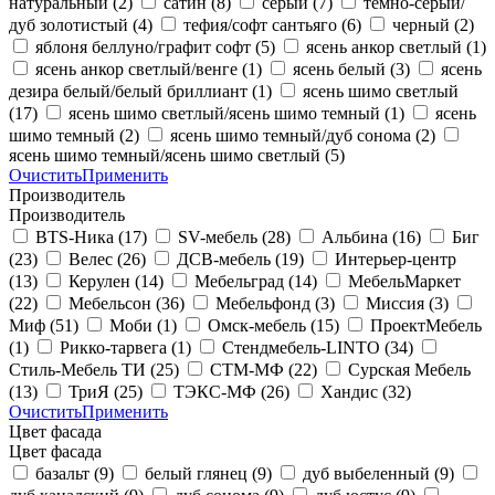
натуральный
(2)
сатин
(8)
серый
(7)
темно-серый/
дуб золотистый
(4)
тефия/софт сантьяго
(6)
черный
(2)
яблоня беллуно/графит софт
(5)
ясень анкор светлый
(1)
ясень анкор светлый/венге
(1)
ясень белый
(3)
ясень
дезира белый/белый бриллиант
(1)
ясень шимо светлый
(17)
ясень шимо светлый/ясень шимо темный
(1)
ясень
шимо темный
(2)
ясень шимо темный/дуб сонома
(2)
ясень шимо темный/ясень шимо светлый
(5)
Очистить
Применить
Производитель
Производитель
BTS-Ника
(17)
SV-мебель
(28)
Альбина
(16)
Биг
(23)
Велес
(26)
ДСВ-мебель
(19)
Интерьер-центр
(13)
Керулен
(14)
Мебельград
(14)
МебельМаркет
(22)
Мебельсон
(36)
Мебельфонд
(3)
Миссия
(3)
Миф
(51)
Моби
(1)
Омск-мебель
(15)
ПроектМебель
(1)
Рикко-тарвега
(1)
Стендмебель-LINTO
(34)
Стиль-Мебель ТИ
(25)
СТМ-МФ
(22)
Сурская Мебель
(13)
ТриЯ
(25)
ТЭКС-МФ
(26)
Хандис
(32)
Очистить
Применить
Цвет фасада
Цвет фасада
базальт
(9)
белый глянец
(9)
дуб выбеленный
(9)