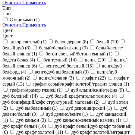
Очистить
Применить
Тип
Тип
С ящиками
(1)
Очистить
Применить
Цвет
Цвет
анкор светлый
(1)
белое дерево
(8)
белый
(70)
белый дуб
(8)
белый/белый глянец
(9)
белый/венге/
белый глянец
(1)
бетон светлый/бетон темный
(1)
бодега белая
(4)
бук темный
(14)
венге
(20)
венге/
белый глянец
(6)
венге/дуб беленый
(15)
венге/дуб
белфорд
(4)
венге/дуб выбеленный
(3)
венге/дуб
молочный
(2)
венге/меланж
(3)
графит
(22)
графит
серый
(13)
графит серый/крафт золотой/графит глянец
(1)
графит/мрамор глянец
(1)
дуб альпийский/тефия
(9)
дуб беленый
(14)
дуб белый крафт/ателье темное
(4)
дуб бонифаций/кофе структурный матовый
(2)
дуб вотан
(2)
дуб выбеленный
(1)
дуб девонширский
(1)
дуб
делано/белый
(3)
дуб делано/венге
(1)
дуб канадский
(1)
дуб каньон
(3)
дуб каньон/железный камень
(1)
дуб крафт белый
(10)
дуб крафт белый/дуб крафт табачный
(6)
дуб крафт золотой
(11)
дуб крафт золотой/антрацит