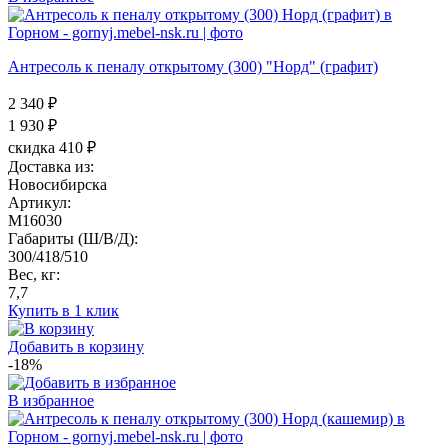
Антресоль к пеналу открытому (300) "Норд" (графит)
2 340 ₽
1 930
₽
скидка 410 ₽
Доставка из:
Новосибирска
Артикул:
M16030
Габариты (Ш/В/Д):
300/418/510
Вес, кг:
7,7
Купить в 1 клик
Добавить в корзину
-18%
В избранное