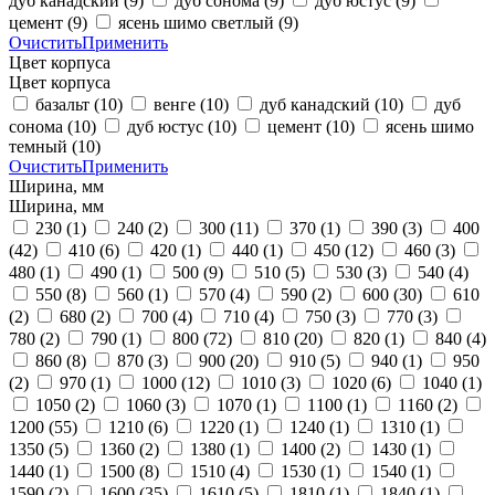
дуб канадский
(9)
дуб сонома
(9)
дуб юстус
(9)
цемент
(9)
ясень шимо светлый
(9)
Очистить
Применить
Цвет корпуса
Цвет корпуса
базальт
(10)
венге
(10)
дуб канадский
(10)
дуб
сонома
(10)
дуб юстус
(10)
цемент
(10)
ясень шимо
темный
(10)
Очистить
Применить
Ширина, мм
Ширина, мм
230
(1)
240
(2)
300
(11)
370
(1)
390
(3)
400
(42)
410
(6)
420
(1)
440
(1)
450
(12)
460
(3)
480
(1)
490
(1)
500
(9)
510
(5)
530
(3)
540
(4)
550
(8)
560
(1)
570
(4)
590
(2)
600
(30)
610
(2)
680
(2)
700
(4)
710
(4)
750
(3)
770
(3)
780
(2)
790
(1)
800
(72)
810
(20)
820
(1)
840
(4)
860
(8)
870
(3)
900
(20)
910
(5)
940
(1)
950
(2)
970
(1)
1000
(12)
1010
(3)
1020
(6)
1040
(1)
1050
(2)
1060
(3)
1070
(1)
1100
(1)
1160
(2)
1200
(55)
1210
(6)
1220
(1)
1240
(1)
1310
(1)
1350
(5)
1360
(2)
1380
(1)
1400
(2)
1430
(1)
1440
(1)
1500
(8)
1510
(4)
1530
(1)
1540
(1)
1590
(2)
1600
(35)
1610
(5)
1810
(1)
1840
(1)