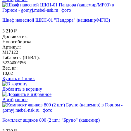
Шкаф навесной ШКН-01 "Пандора" (кашемир/MF03)
3 210
₽
Доставка из:
Новосибирска
Артикул:
M17122
Габариты (Ш/В/Г):
522/400/356
Вес, кг:
10,02
Купить в 1 клик
Добавить в корзину
В избранное
Комплект ящиков 800 (2 шт.) "Бруно" (кашемир)
3 230
₽