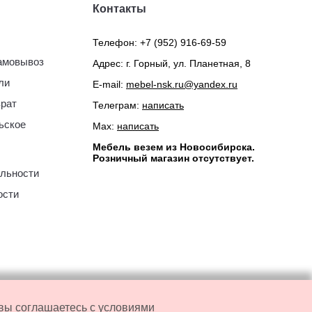
Контакты
Телефон:
+7 (952) 916-69-59
самовывоз
Адрес: г. Горный, ул. Планетная, 8
ли
E-mail:
mebel-nsk.ru@yandex.ru
врат
Телеграм:
написать
ьское
Мах:
написать
Мебель везем из Новосибирска.
Розничный магазин отсутствует.
льности
ости
 вы соглашаетесь с условиями