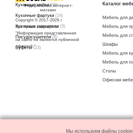
Каталог меб
Кухонные мойки
(49)
Федеральный интернет-
магазин
Кухонные фартуки
(14)
Мебель для д
Copyright © 2017-2026 г.
Кухонные смесители
(9)
Мебель для п
Все права защищены.
"Информация представленная
Мебель для с
Посудосушители
(8)
на сайте не является публичной
Шкафы
офертой."
Буфеты
(23)
Мебель для к
Мебель для го
Столы
Офисная мебе
Мы используем файлы cookies