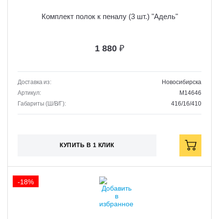
Комплект полок к пеналу (3 шт.) "Адель"
1 880
₽
Доставка из:
Новосибирска
Артикул:
M14646
Габариты (Ш/В/Г):
416/16/410
КУПИТЬ В 1 КЛИК
-18%