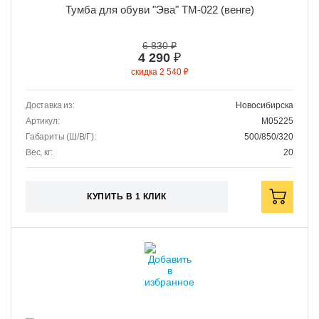
Тумба для обуви "Эва" ТМ-022 (венге)
6 830 ₽
4 290
₽
скидка 2 540 ₽
Доставка из:
Новосибирска
Артикул:
M05225
Габариты (Ш/В/Г):
500/850/320
Вес, кг:
20
КУПИТЬ В 1 КЛИК