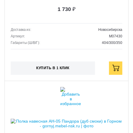
1 730
₽
Доставка из:
Новосибирска
Артикул:
M07430
Габариты (Ш/В/Г):
404/300/350
КУПИТЬ В 1 КЛИК