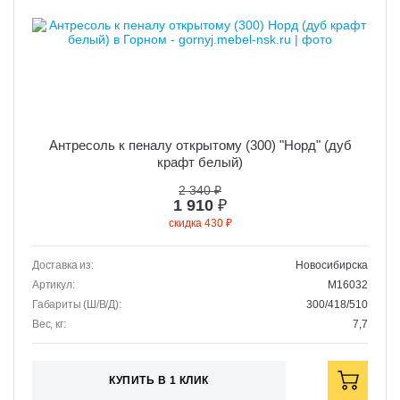
Антресоль к пеналу открытому (300) "Норд" (дуб
крафт белый)
2 340 ₽
1 910
₽
скидка 430 ₽
Доставка из:
Новосибирска
Артикул:
M16032
Габариты (Ш/В/Д):
300/418/510
Вес, кг:
7,7
КУПИТЬ В 1 КЛИК