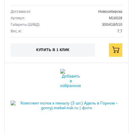
Доставка из:
Новосибирска
Артикул:
M16028
Габариты (Ш/В/Д):
300/418/510
Вес, кг:
7,7
КУПИТЬ В 1 КЛИК