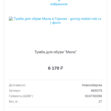
Тумба для обуви "Мила"
6 170
₽
Доставка из:
Новосибирска
Артикул:
M00379
Габариты (Ш/В/Г):
910/730/390
Вес, кг:
27