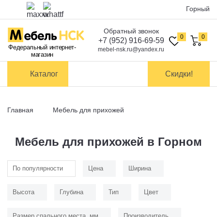
Горный
Обратный звонок
Оплата
0
0
+7 (952) 916-69-59
Федеральный интернет-
mebel-nsk.ru@yandex.ru
магазин
Доставка и
самовывоз
Каталог
Скидки!
Сборка
мебели
Главная
Мебель для прихожей
Обмен и
возврат
Мебель для прихожей в Горном
Контакты
По популярности
Цена
Ширина
Заказать обратный звонок
Высота
Глубина
Тип
Цвет
Размер спального места, мм
Производитель