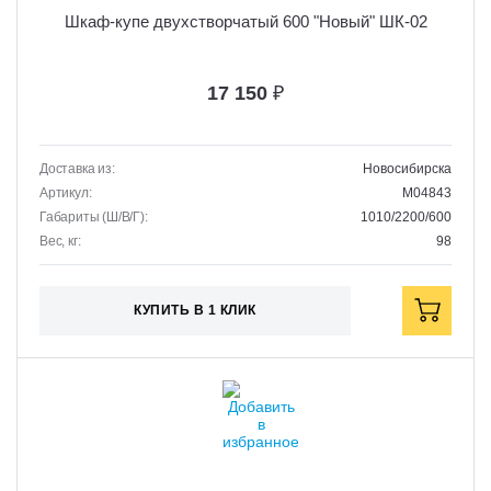
Шкаф-купе двухстворчатый 600 "Новый" ШК-02
17 150
₽
Доставка из:
Новосибирска
Артикул:
M04843
Габариты (Ш/В/Г):
1010/2200/600
Вес, кг:
98
КУПИТЬ В 1 КЛИК