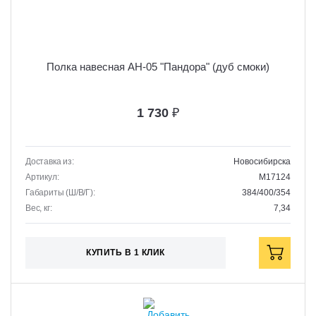
Полка навесная АН-05 "Пандора" (дуб смоки)
1 730
₽
Доставка из:
Новосибирска
Артикул:
M17124
Габариты (Ш/В/Г):
384/400/354
Вес, кг:
7,34
КУПИТЬ В 1 КЛИК