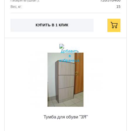
Габариты (Ш/В/Г):
720/570/400
Вес, кг:
15
КУПИТЬ В 1 КЛИК
Тумба для обуви "3Я"