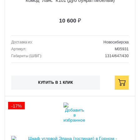
Комод "Ланс" К101 (дуб бунратти/белый)
10 600
₽
Доставка из:
Новосибирска
Артикул:
M05931
Габариты (Ш/В/Г):
1314/647/430
КУПИТЬ В 1 КЛИК
-17%