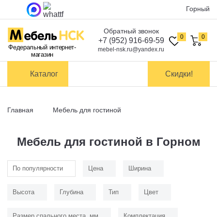
Горный
Обратный звонок
Оплата
0
0
+7 (952) 916-69-59
Федеральный интернет-
mebel-nsk.ru@yandex.ru
магазин
Доставка и
самовывоз
Каталог
Скидки!
Сборка
мебели
Главная
Мебель для гостиной
Обмен и
возврат
Мебель для гостиной в Горном
Контакты
По популярности
Цена
Ширина
Заказать обратный звонок
Высота
Глубина
Тип
Цвет
Размер спального места, мм
Комплектация