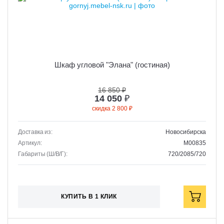
Шкаф угловой "Элана" (гостиная)
16 850 ₽
14 050
₽
скидка 2 800 ₽
Доставка из:
Новосибирска
Артикул:
M00835
Габариты (Ш/В/Г):
720/2085/720
КУПИТЬ В 1 КЛИК