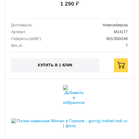
1 290
₽
Доставка из:
Новосибирска
Артикул:
M14177
Габариты (Ш/В/Г):
801/300/246
Вес, кг:
7
КУПИТЬ В 1 КЛИК