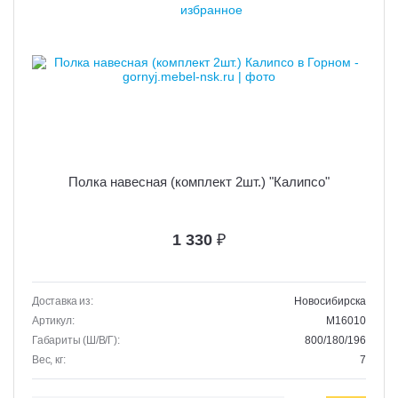
Полка навесная (комплект 2шт.) "Калипсо"
1 330
₽
Доставка из:
Новосибирска
Артикул:
M16010
Габариты (Ш/В/Г):
800/180/196
Вес, кг:
7