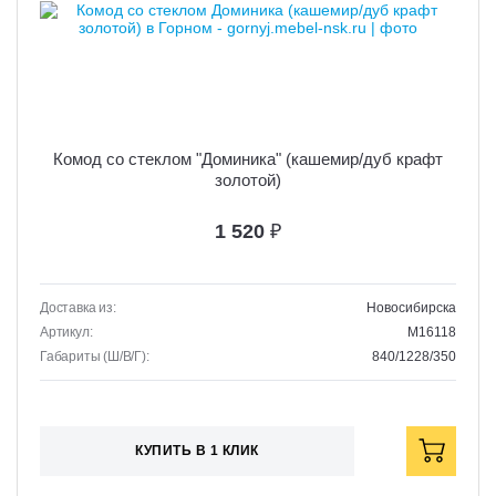
Комод со стеклом "Доминика" (кашемир/дуб крафт
золотой)
1 520
₽
Доставка из:
Новосибирска
Артикул:
M16118
Габариты (Ш/В/Г):
840/1228/350
КУПИТЬ В 1 КЛИК